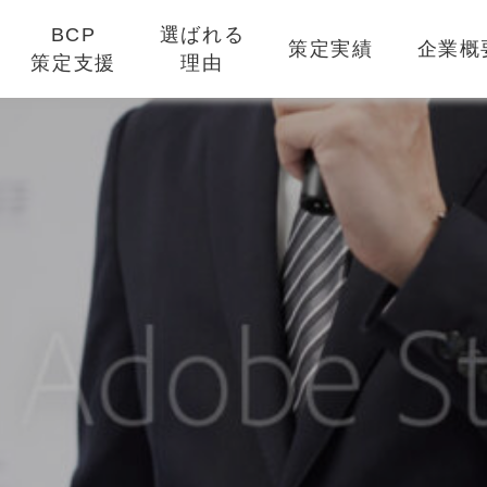
BCP
選ばれる
策定実績
企業概
策定支援
理由